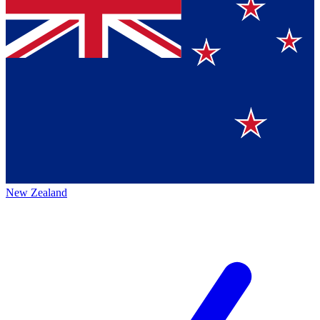
New Zealand