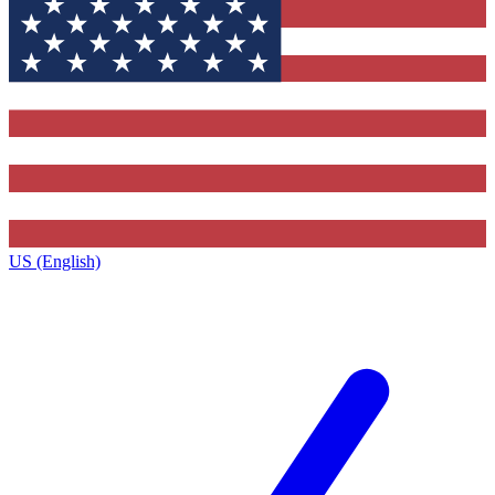
US (English)