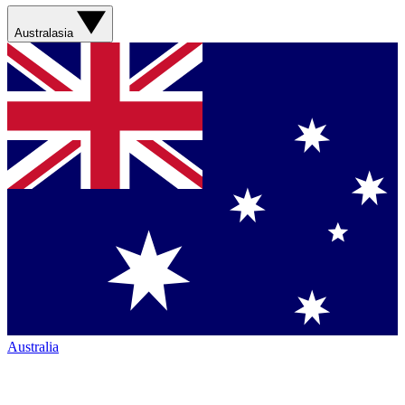
Australasia
Australia