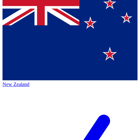
New Zealand