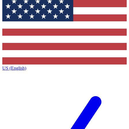
US (English)