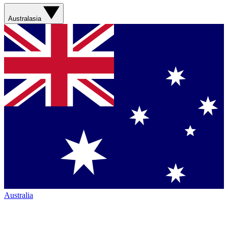
Australasia
Australia