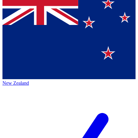
New Zealand