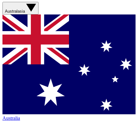
Australasia
Australia