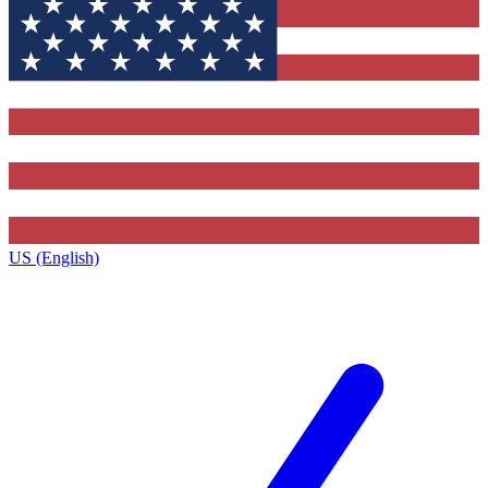
US (English)