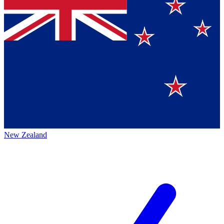
New Zealand