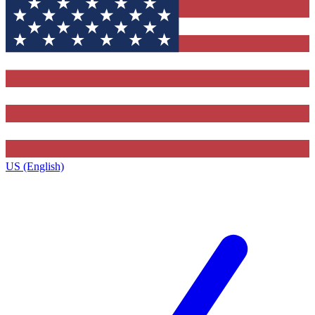
US (English)