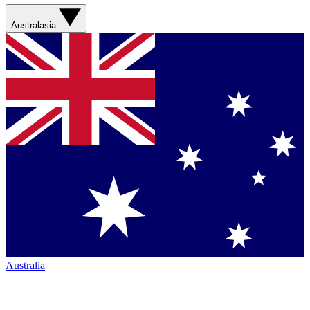
Australasia
Australia