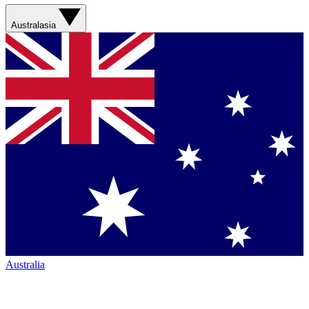
Australasia
Australia