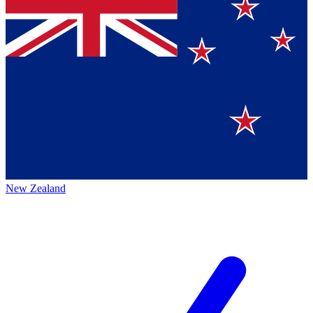
New Zealand