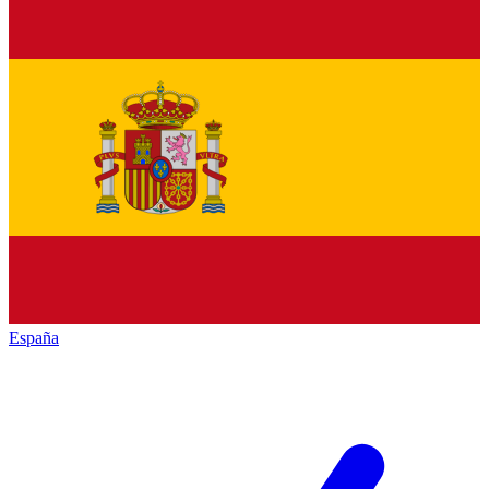
España