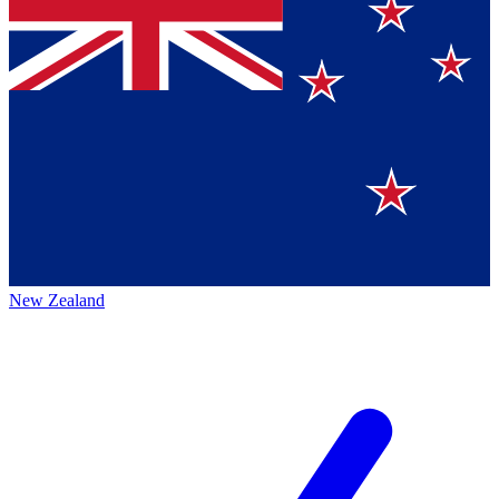
New Zealand