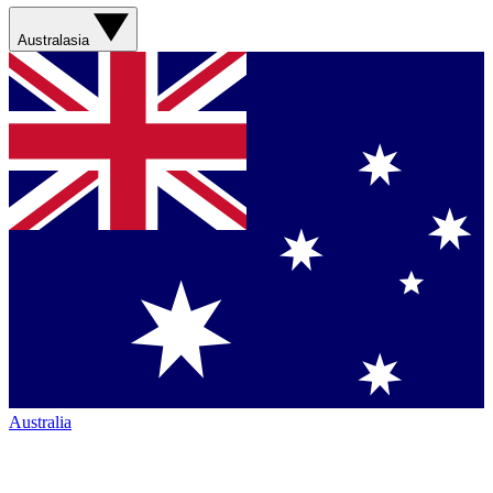
Australasia
Australia