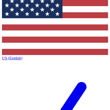
US (English)