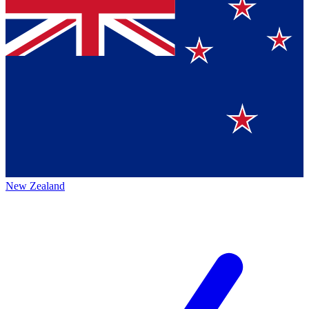
New Zealand