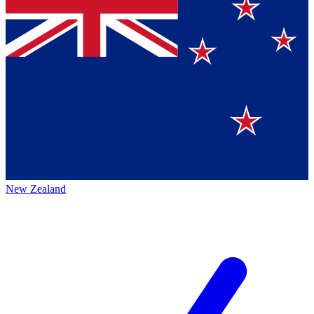
New Zealand