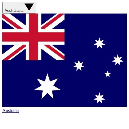
Australasia
Australia