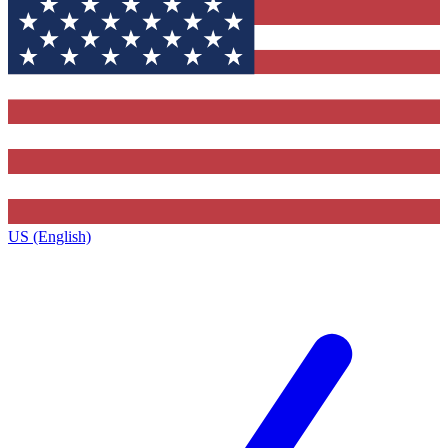
US (English)