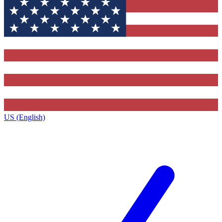
US (English)