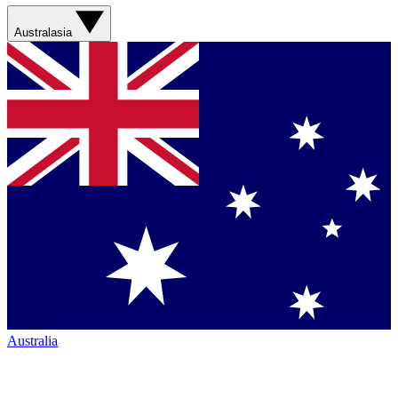
Australasia
Australia