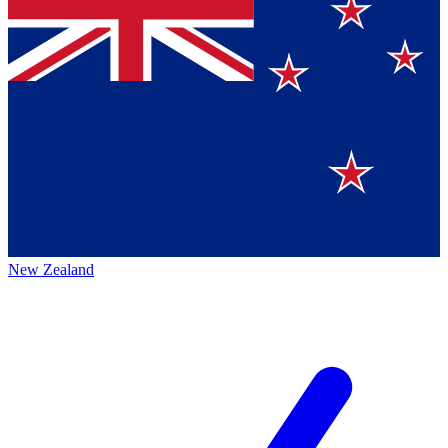
New Zealand