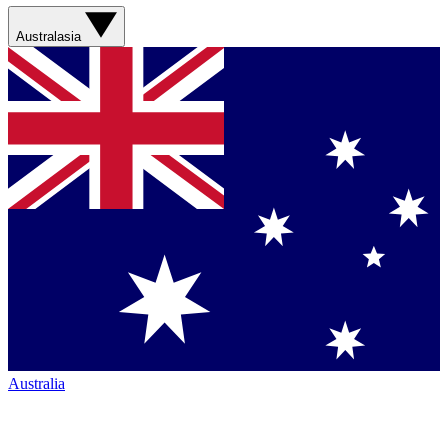
Australasia
Australia