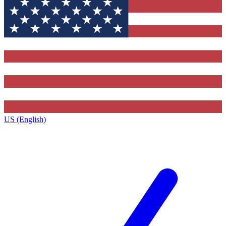
US (English)