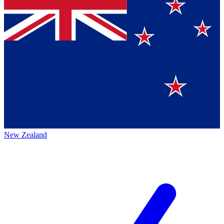
New Zealand