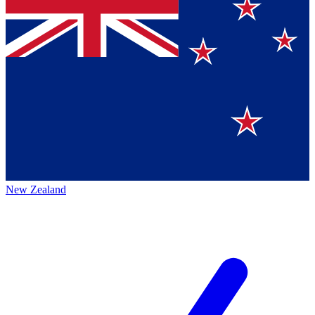
New Zealand