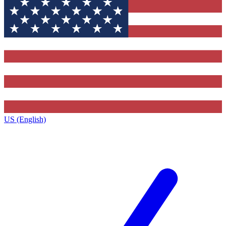
US (English)