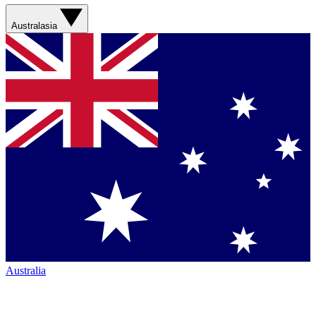
Australasia
Australia