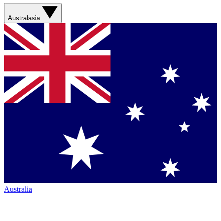
Australasia
Australia