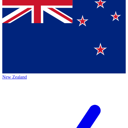
New Zealand