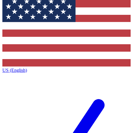
US (English)