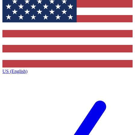
US (English)