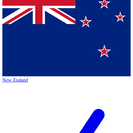
New Zealand