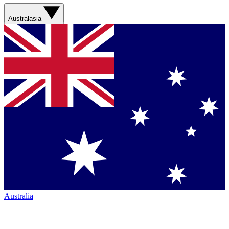
Australasia
Australia