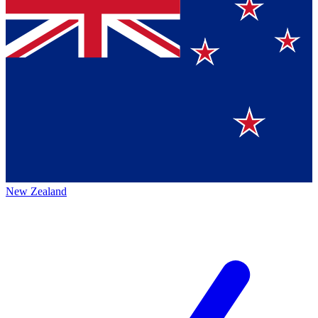
New Zealand