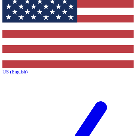
US (English)