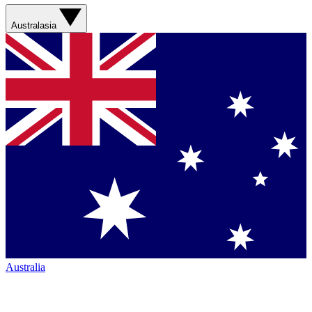
Australasia
Australia