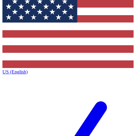
US (English)