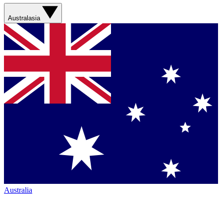
Australasia
Australia