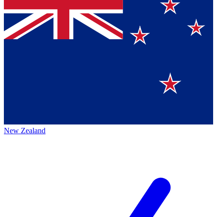
New Zealand