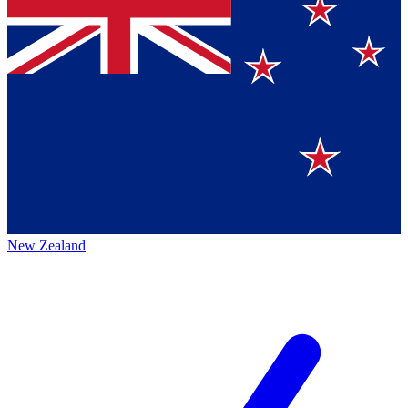
New Zealand