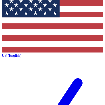
US (English)