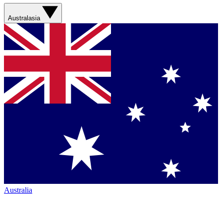
Australasia
Australia