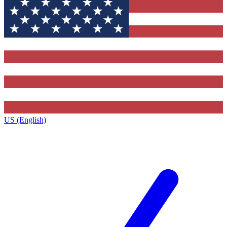
US (English)