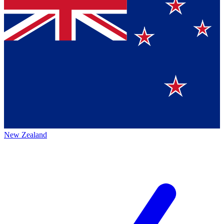
New Zealand