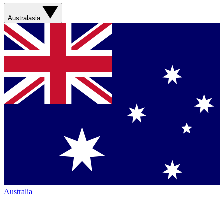
Australasia
Australia