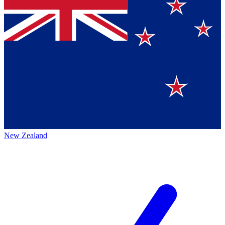
New Zealand