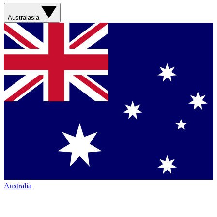
Australasia
Australia