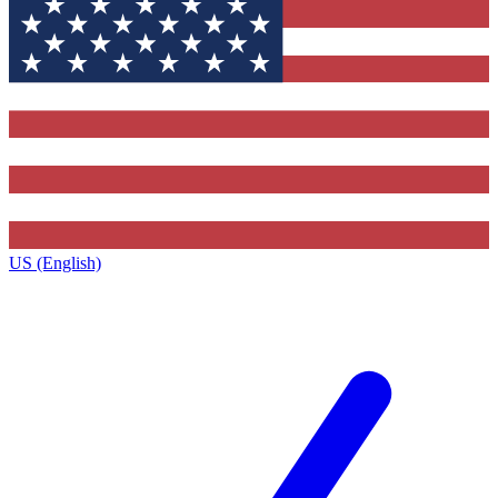
US (English)