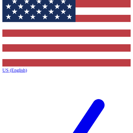
US (English)