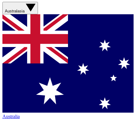
Australasia
Australia