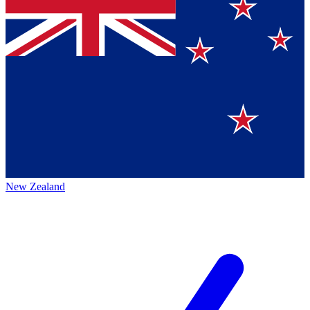
New Zealand