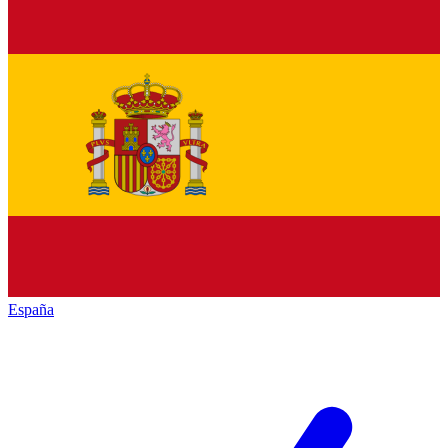
España