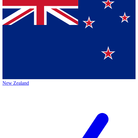
New Zealand