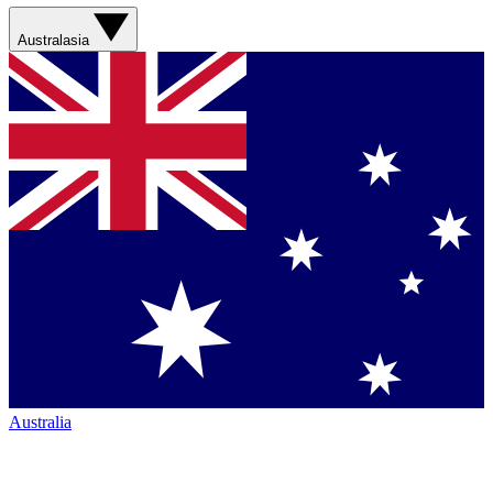
Australasia
Australia