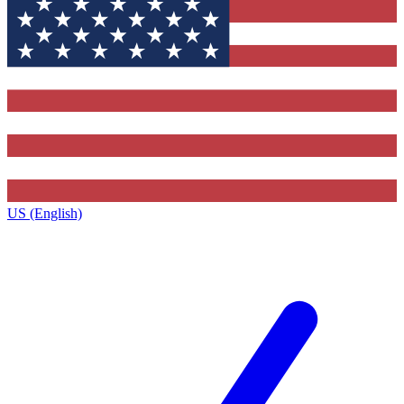
US (English)