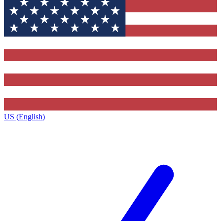
US (English)