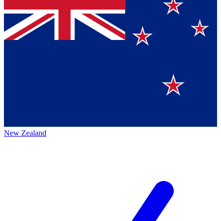
New Zealand