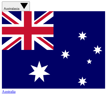
Australasia
Australia