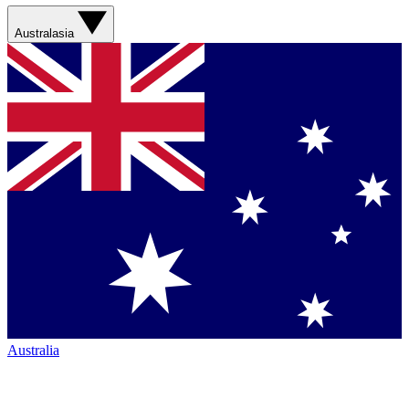
Australasia
Australia