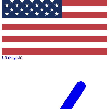
US (English)