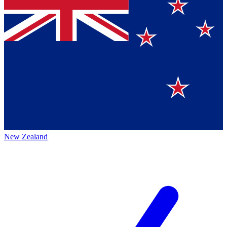
New Zealand