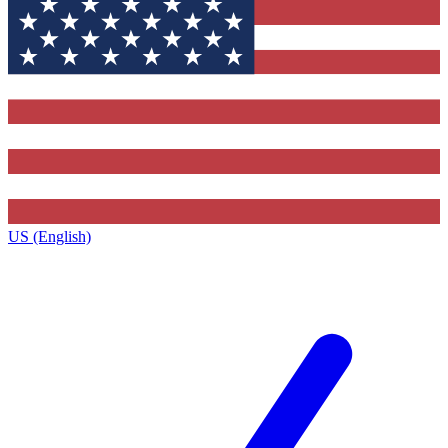
US (English)