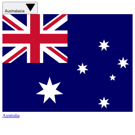
Australasia
Australia