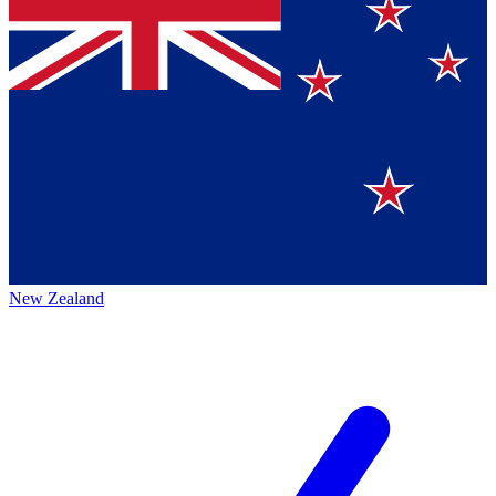
New Zealand