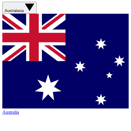
Australasia
Australia