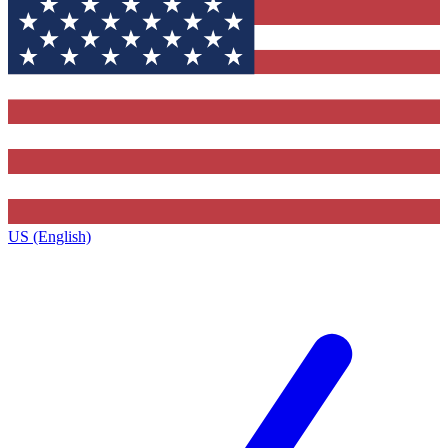
US (English)