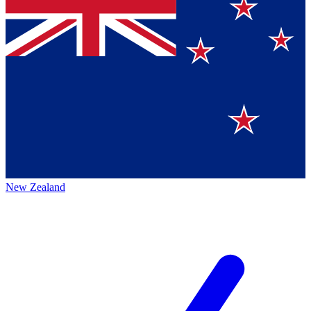
New Zealand