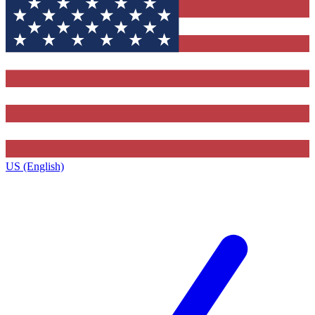
US (English)