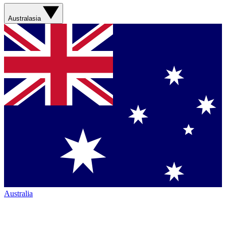
Australasia
Australia