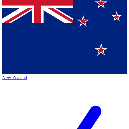
New Zealand