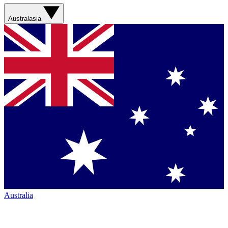
Australasia
Australia