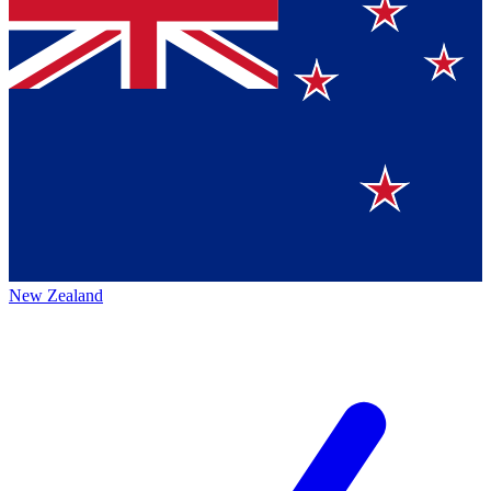
New Zealand