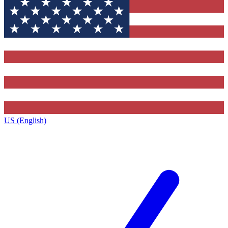
US (English)