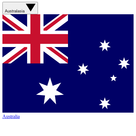
Australasia
Australia