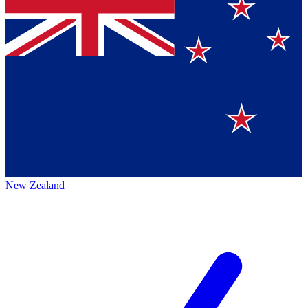
New Zealand