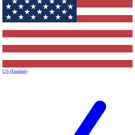
US (English)