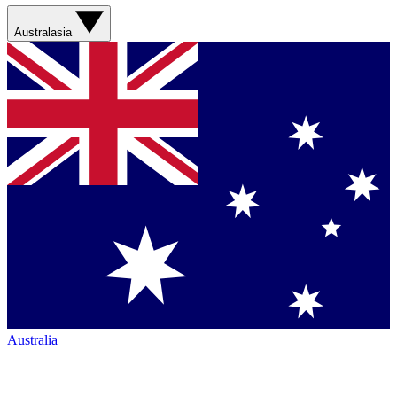
Australasia
Australia