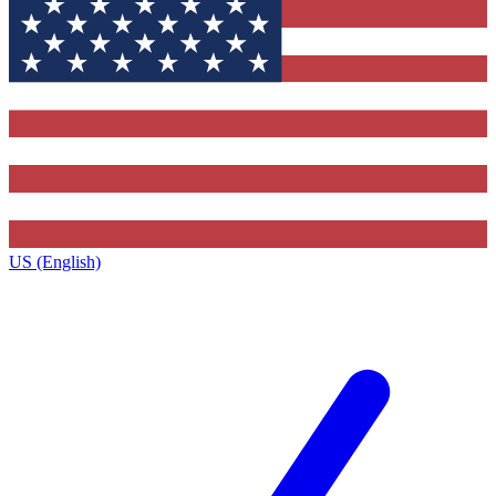
US (English)