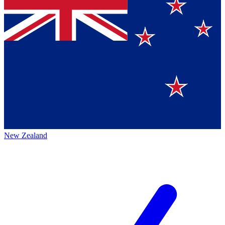
New Zealand