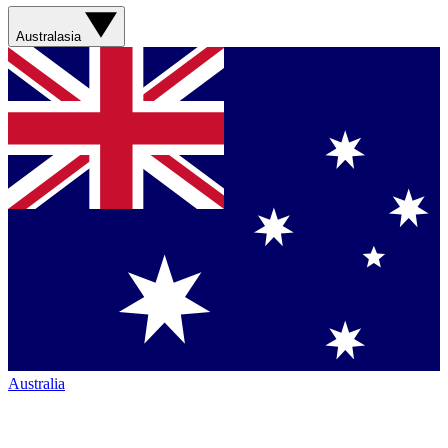
Australasia
Australia