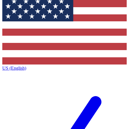
US (English)