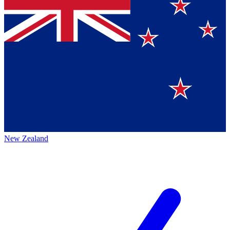
New Zealand