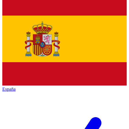
España