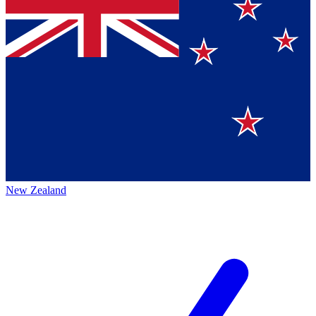
New Zealand