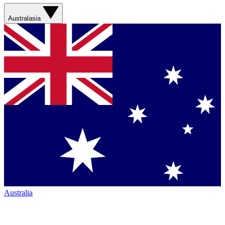
Australasia
Australia