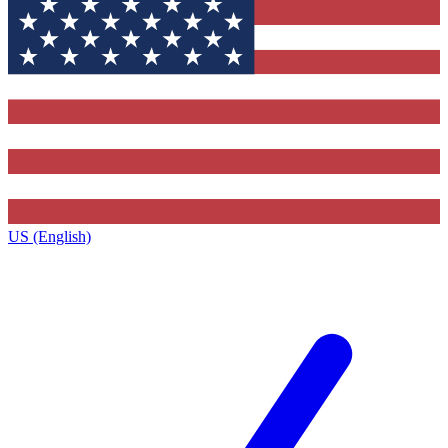
US (English)