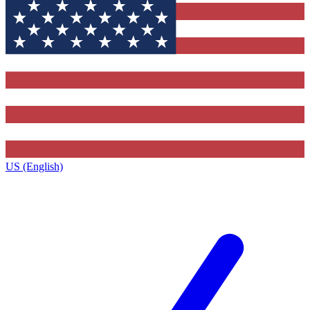
US (English)