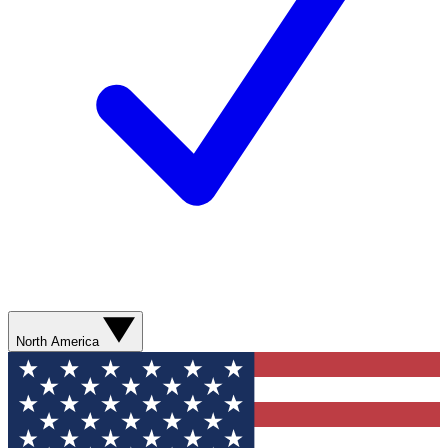
North America