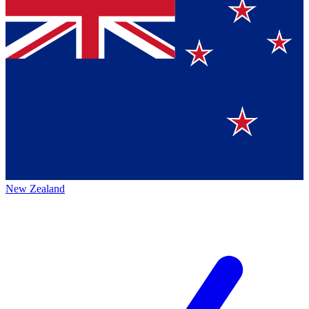
New Zealand