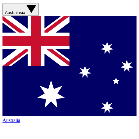
Australasia
Australia