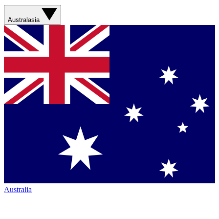
Australasia
Australia