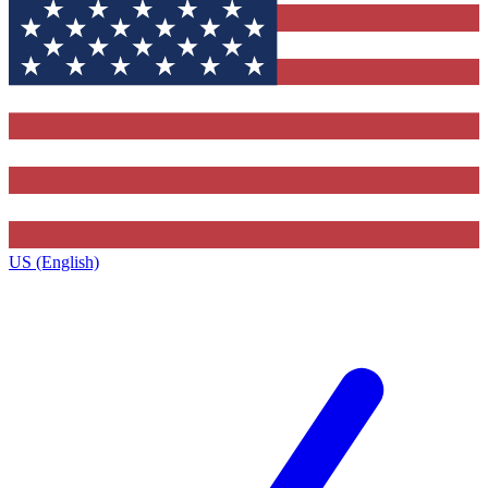
US (English)