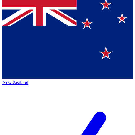
New Zealand