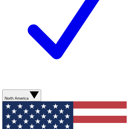
North America