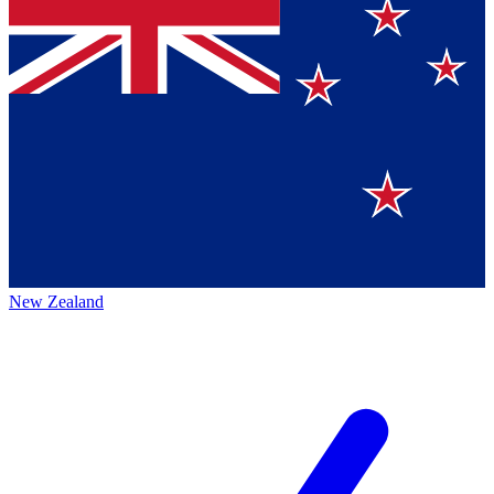
New Zealand