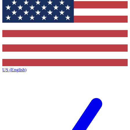
US (English)