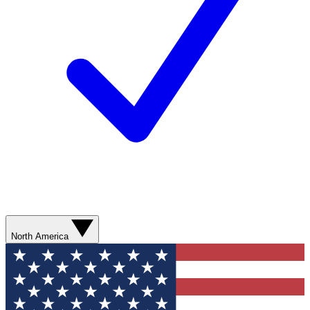
North America