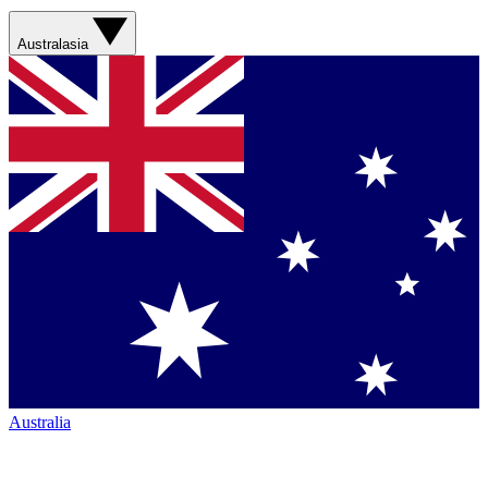
Australasia
Australia