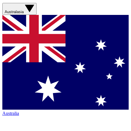
Australasia
Australia