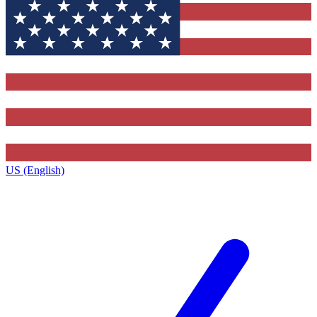
US (English)