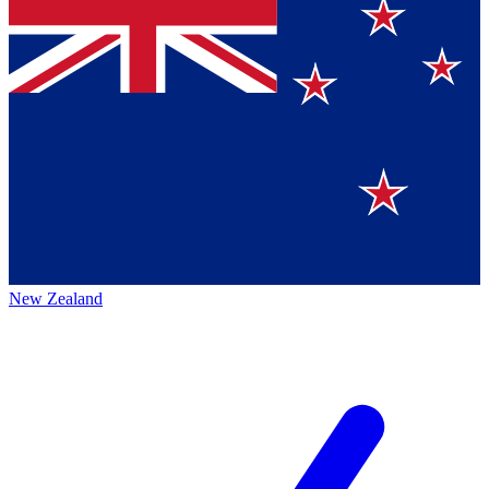
New Zealand