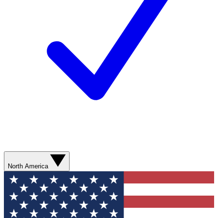
North America