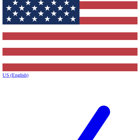
US (English)