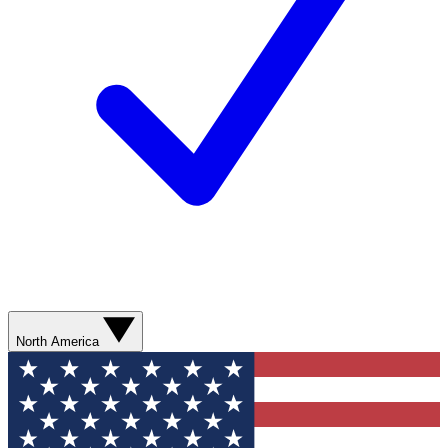
North America