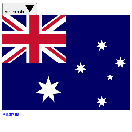
Australasia
Australia