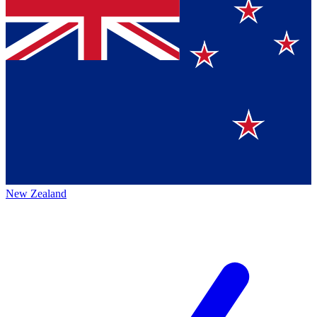
New Zealand