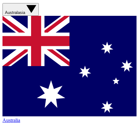
Australasia
Australia