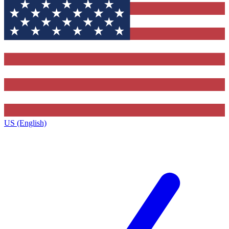
US (English)