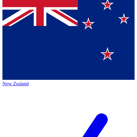
New Zealand