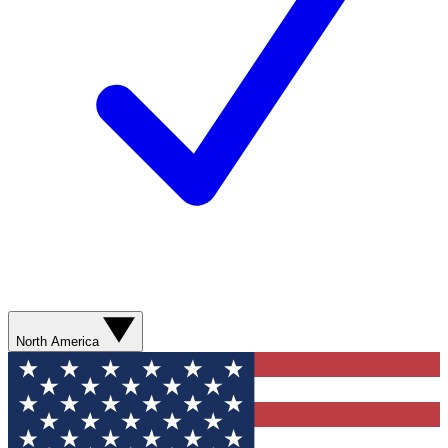
North America