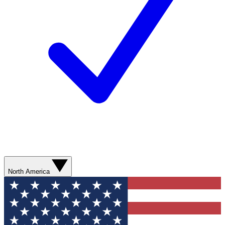
North America