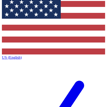
US (English)