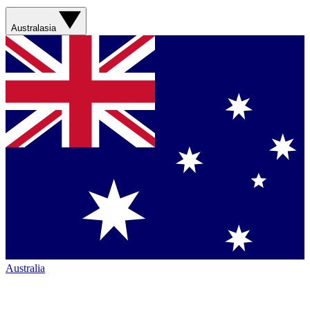
Australasia
Australia