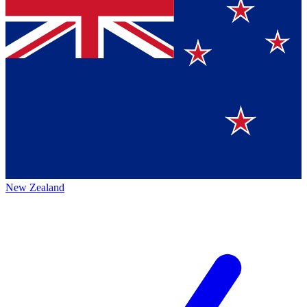
New Zealand