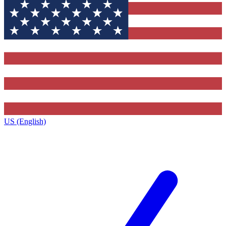
US (English)