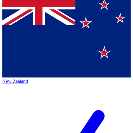
New Zealand