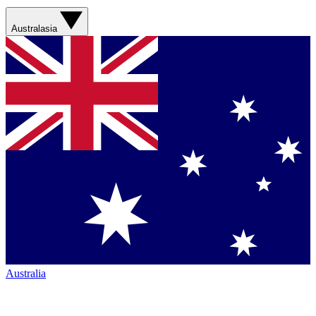
Australasia
Australia