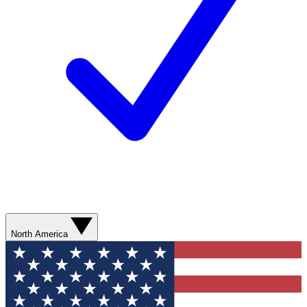
North America