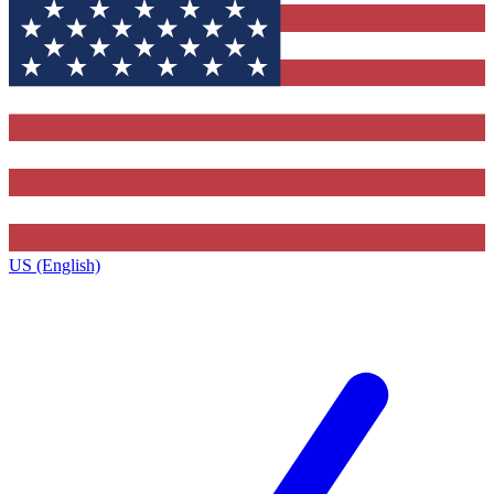
US (English)