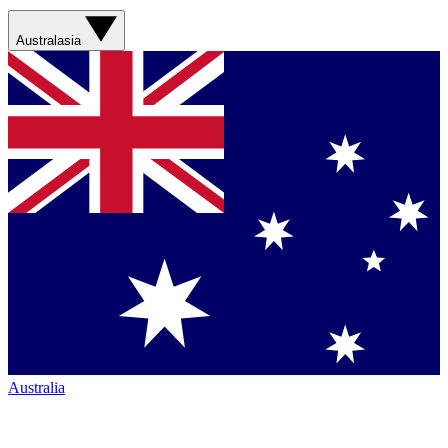
Australasia
Australia