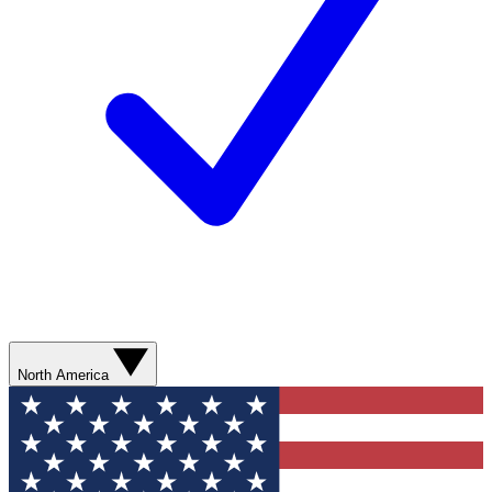
North America