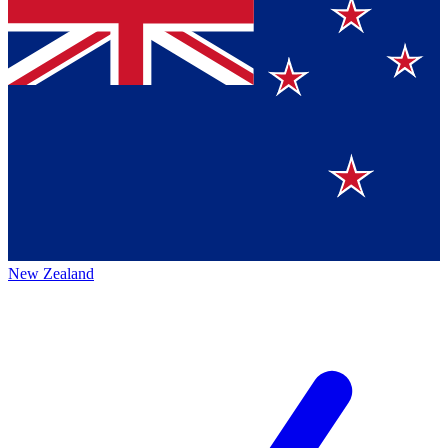
New Zealand