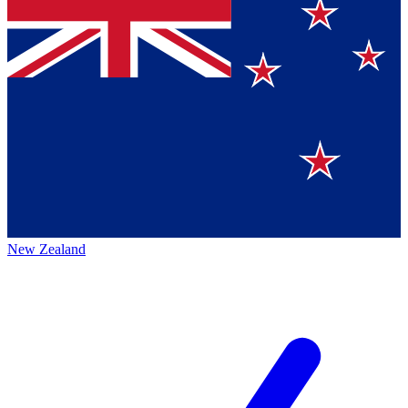
New Zealand