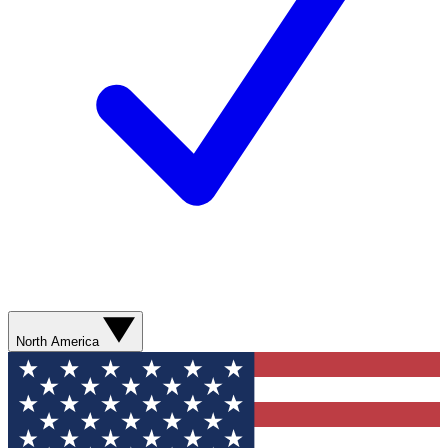
North America