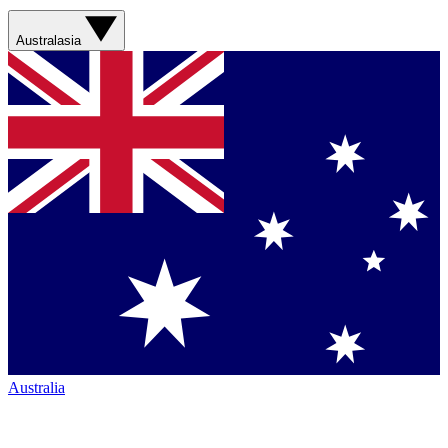
Australasia
Australia