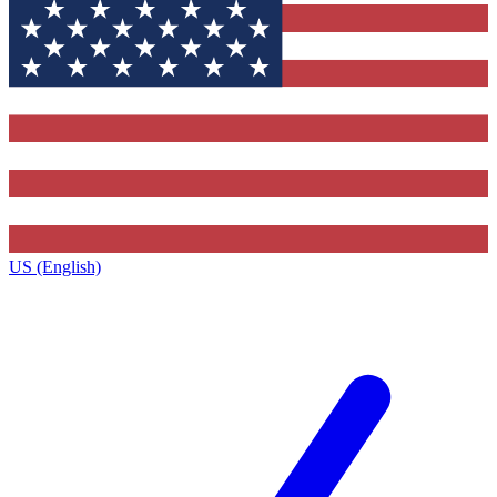
US (English)