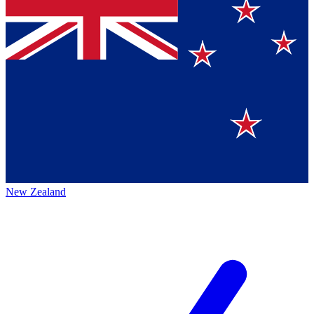
New Zealand