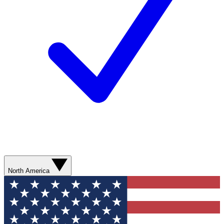
North America