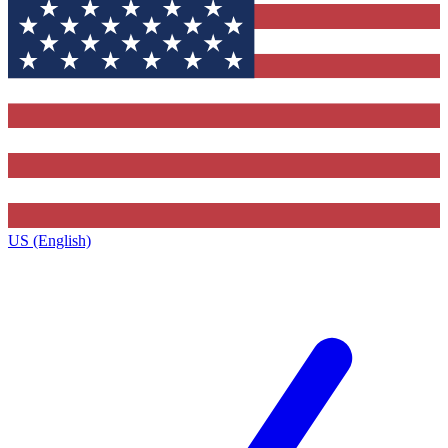
US (English)