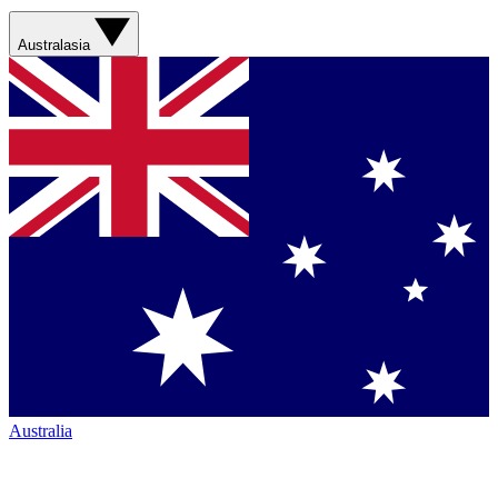
Australasia
Australia