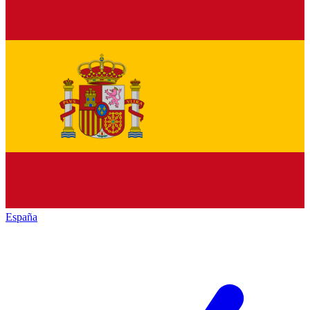
España