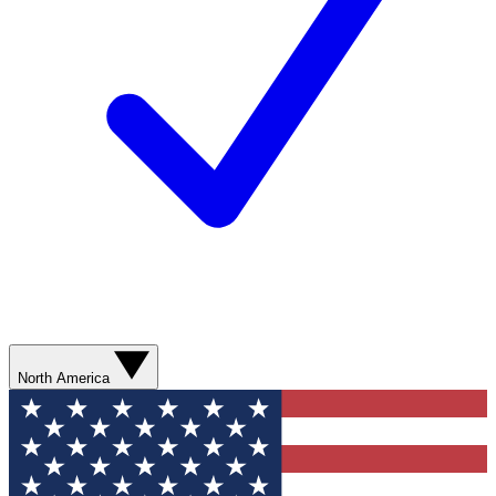
North America