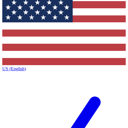
US (English)