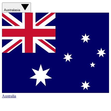
Australasia
Australia