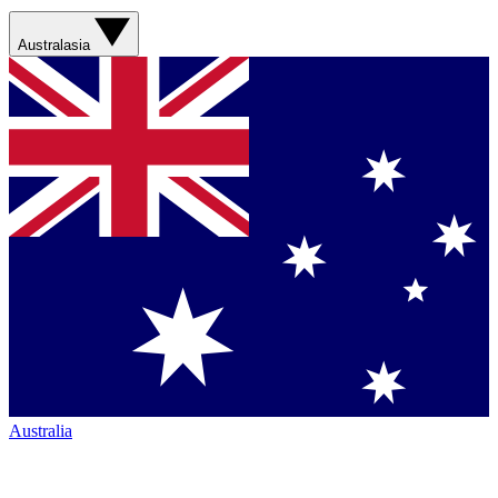
Australasia
Australia