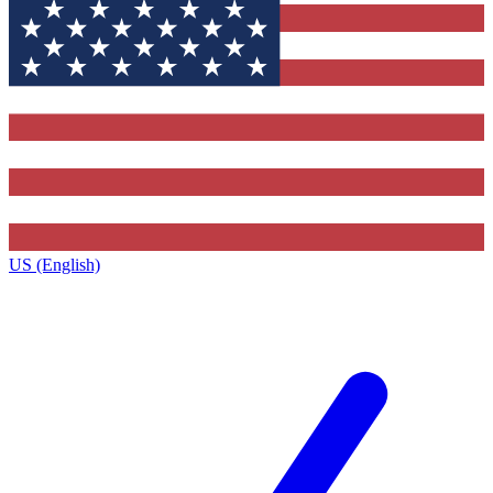
US (English)