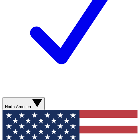
North America