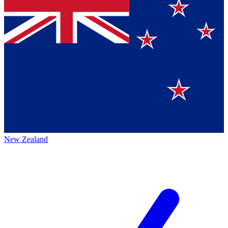
New Zealand