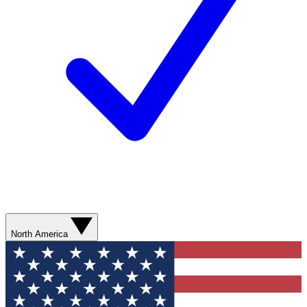
North America