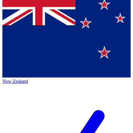
New Zealand