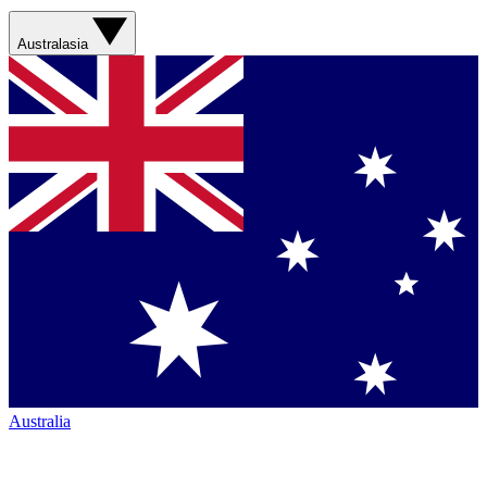
Australasia
Australia