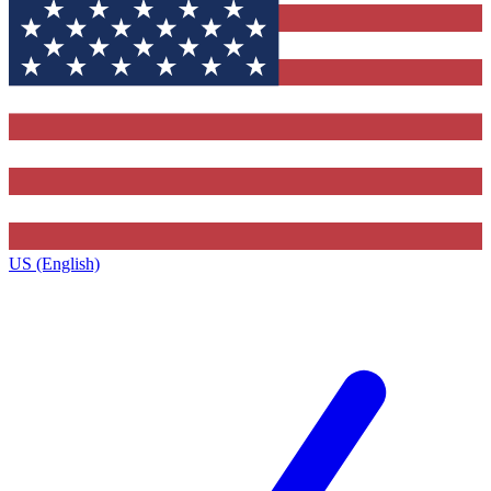
US (English)