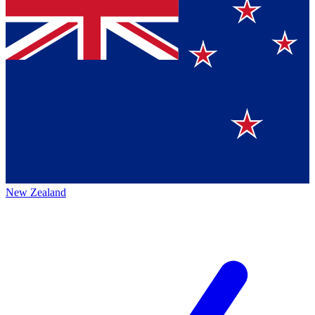
New Zealand