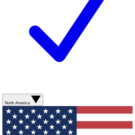
North America