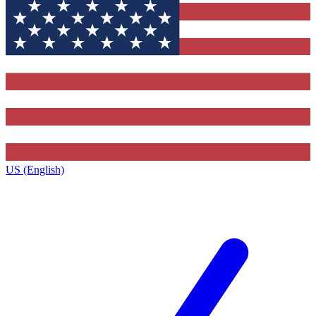
US (English)