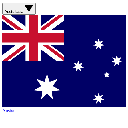
Australasia
Australia