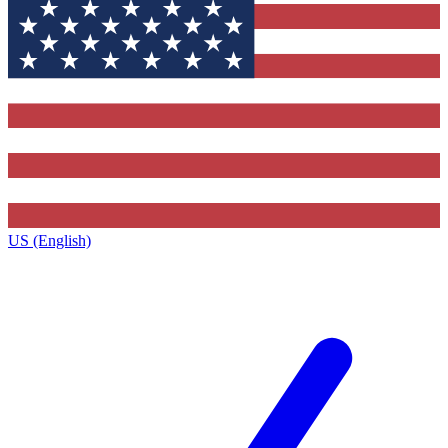
US (English)