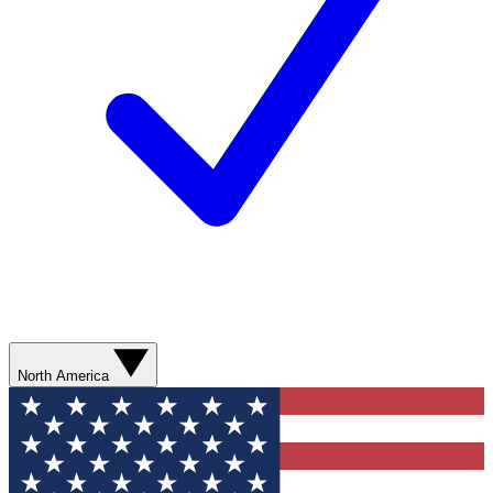
North America