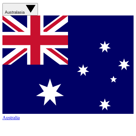
Australasia
Australia