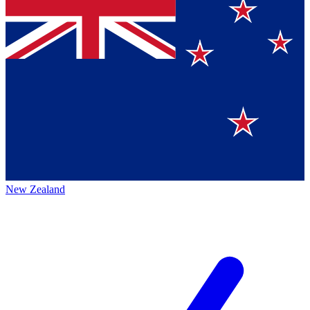
New Zealand