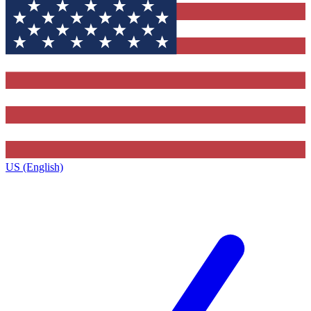
US (English)