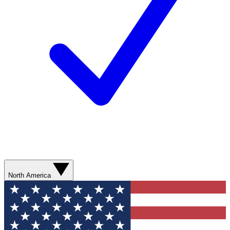
North America