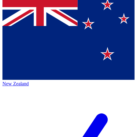
New Zealand