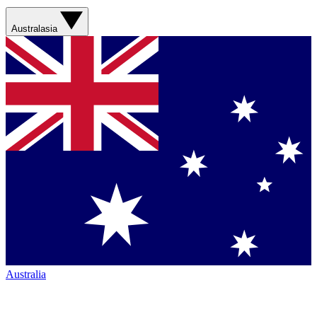
Australasia
Australia