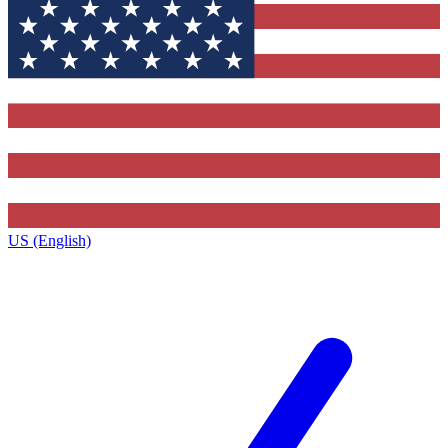
US (English)