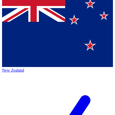
New Zealand