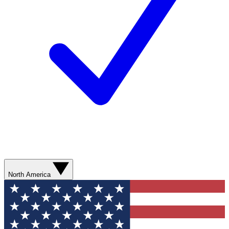
North America