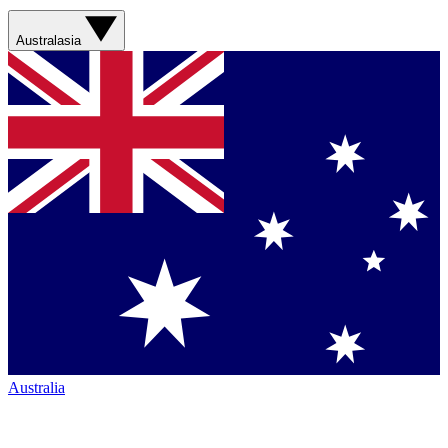
Australasia
Australia