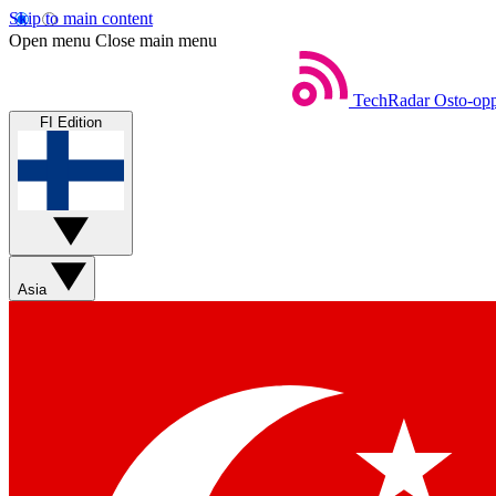
Skip to main content
Open menu
Close main menu
TechRadar
Osto-opp
FI Edition
Asia