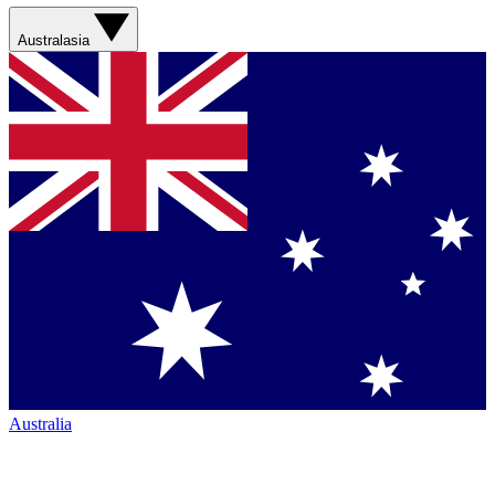
Australasia
Australia