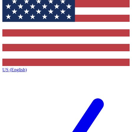
US (English)