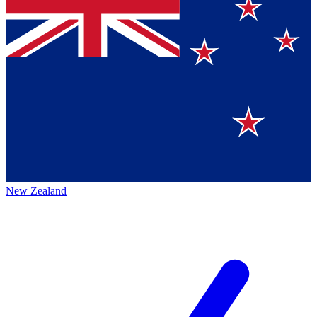
New Zealand