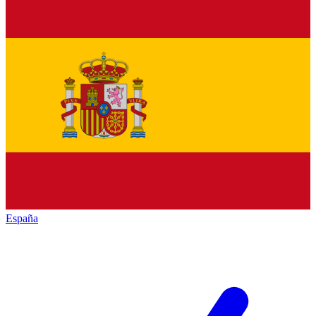
España